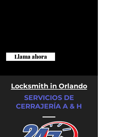
Ya sea que necesite una reparación
urgente de llaves rotas en la ciudad o
cualquier otro servicio relacionado,
podemos ayudarle con un tiempo de
respuesta rápido para ofrecerle la
mejor solución a sus problemas de
manera oportuna.
Llama ahora
Locksmith in
Orlando
SERVICIOS DE
CERRAJERÍA A & H