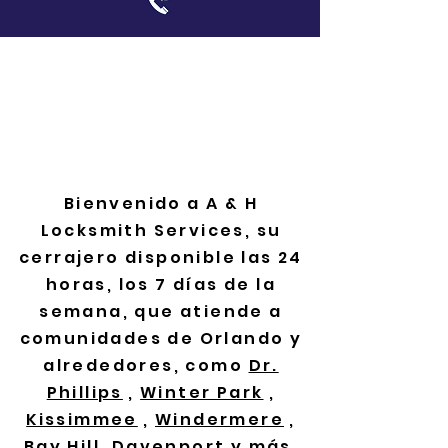
Cerrajero de
emergencia en Orlando -
Servicio de cerrajería y
llaves 24/7
Bienvenido a A & H
Locksmith Services, su
cerrajero disponible las 24
horas, los 7 días de la
semana, que atiende a
comunidades de Orlando y
alrededores, como
Dr.
Phillips
,
Winter Park
,
Kissimmee
,
Windermere
,
Bay Hill, Davenport y más.