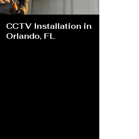
CCTV Installation in
Orlando, FL
Situaciones como quedarse fuera de
casa son siempre muy molestas y
complicadas. Y cuando no hay nadie
que ayude de inmediato, el problema
puede agravarse. Por eso, es
fundamental encontrar una empresa
de
cerrajería de emergencia
de confianza
en su zona que pueda contratar con
una sola llamada.
Aspiramos a brindarle la máxima
comodidad y conveniencia con
nuestros servicios de cerrajería de
emergencia 24/7 en Orlando, Florida.