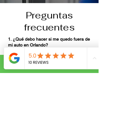
Preguntas
frecuentes
1. ¿Qué debo hacer si me quedo fuera de
mi auto en Orlando?
Si se quedó fuera de su vehículo, no se
preocupe. A & H Locksmith Service ofrece
un servicio rápido y confiable de apertura
Call Now
de puertas de autos en Orlando y
alrededores. Nuestros cerrajeros móviles
están disponibles para ayudarle a volver a
la carretera rápidamente, ya sea en el
centro de Orlando, Winter Park o
Kissimmee. Abrimos todas las marcas y
modelos de autos sin causar daños.
2. ¿Ofrecen servicio de reemplazo de
llaves de auto en Orlando?
¡Sí! Ofrecemos reemplazo profesional de
llaves de auto en Orlando para llaves
perdidas, rotas o robadas. Ya sea que