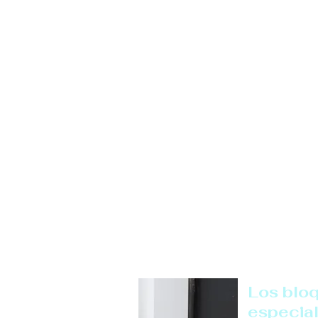
Los blo
especia