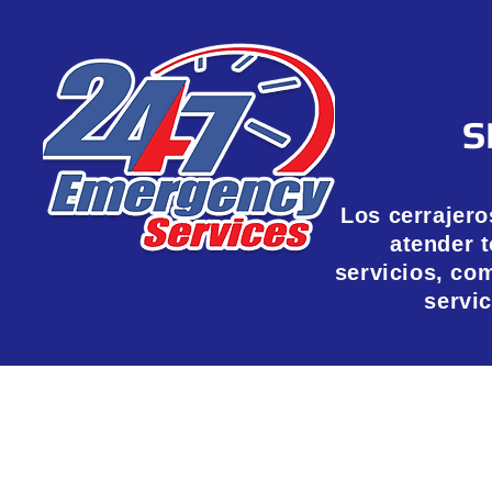
S
Los cerrajer
atender 
servicios, co
servic