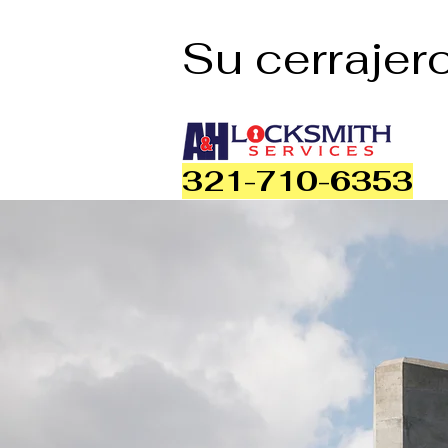
Su cerrajer
321-710-6353