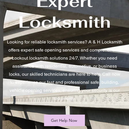
Expert
Locksmith
Looking for reliable locksmith services? A & H Locksmith
offers expert safe opening services and comprehensive
Lockout locksmith solutions 24/7. Whether you need
assistance with residential, automotive, or business
locks, our skilled technicians are here to help. Call now
to experience our fast and professional safe, building,
vehicle opening services, ensuring your security is our
top priority.
Get Help Now