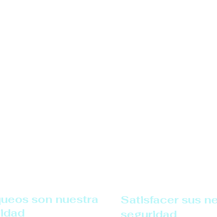
queos son nuestra
Satisfacer sus n
lidad
seguridad