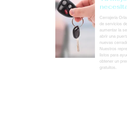
necesita
Cerrajería Orl
de servicios de
aumentar la se
abrir una puert
nuevas cerradu
Nuestros repre
listos para ay
obtener un pr
gratuitos.