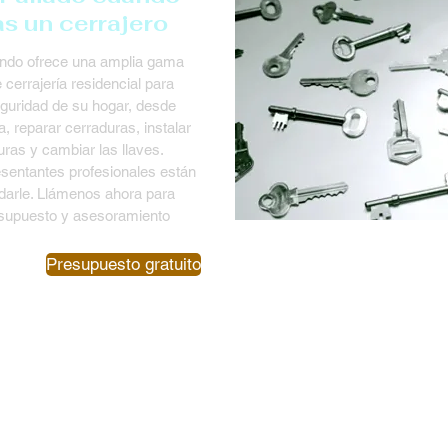
s un cerrajero
ando ofrece una amplia gama
 cerrajería residencial para
guridad de su hogar, desde
a, reparar cerraduras, instalar
ras y cambiar las llaves.
sentantes profesionales están
udarle. Llámenos ahora para
esupuesto y asesoramiento
Presupuesto gratuito