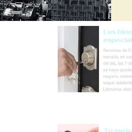
Los blo
especia
Servicios de C
servicio, en c
del día, los 7 
se haya quedad
negocio, estar
seguir adelante
Llámenos ahor
Tu mejo