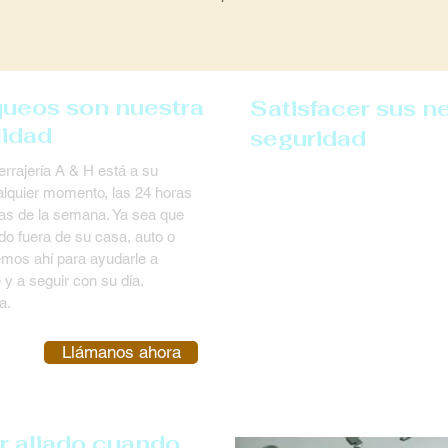
queos son nuestra
Satisfacer sus 
lidad
seguridad
errajería A & H está a su
Servicio de bloqueo
ualquier momento, las 24 horas
Apertura de puerta 
días de la semana. Ya sea que
o fuera de su casa, auto o
Apertura de cerradu
emos ahí para ayudarle a
Servicios completos 
 y a seguir con su día.
a.
Control de acceso
Reemplazo de cerra
Llámanos ahora
r aliado cuando