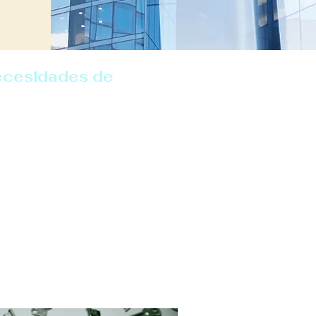
necesidades de
de emergencia
ra de emergencia
de cerrajería
dura