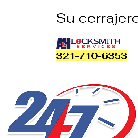
Su cerrajer
321-710-6353