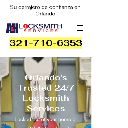
Su cerrajero de confianza en
Orlando
321-710-6353
Orlando's
Trusted 24/7
Locksmith
Services
Locked out of your home or