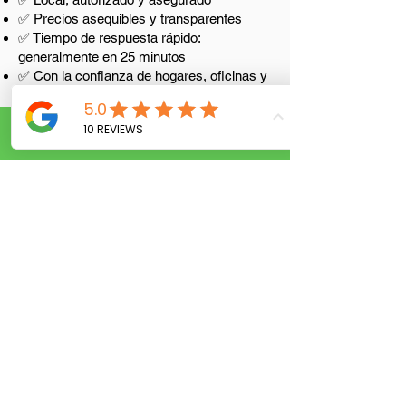
✅ Precios asequibles y transparentes
✅ Tiempo de respuesta rápido:
generalmente en 25 minutos
✅ Con la confianza de hogares, oficinas y
comercios minoristas
✅ Más de 8 años de experiencia
profesional en cerrajería
Call Now
📞 Llama ahora –
Estamos abiertos
24/7
No espere afuera ni se quede con una
cerradura rota. Llame ahora a A & H
Locksmith Service al
(321) 710-6353
para
obtener ayuda de cerrajería de emergencia
cerca de usted. Enviaremos un técnico
profesional a su domicilio rápidamente, de
día o de noche.